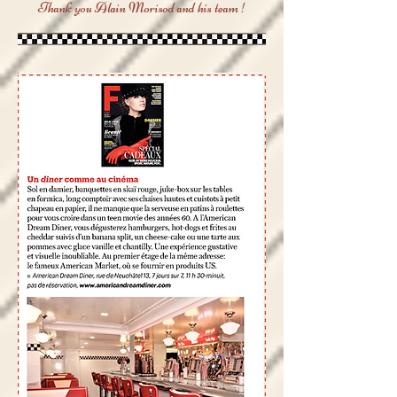
Thank you Alain
Morisod
and his team !