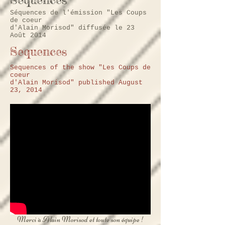
Séquences de l'émission "Les Coups
de coeur
d'Alain Morisod" diffusée le 23
Août 2014
Sequences
Sequences of the show "Les Coups de
coeur
d'Alain Morisod" published August
23, 2014
Merci à Alain Morisod et toute son équipe !