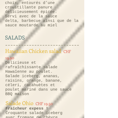
choix, entourés d’une
croustillante panure
délicieusement épicée.
Servi avec de la sauce
delta, barbecue ainsi que de la
sauce moutarde au miel
SALADS
Hawaiian Chicken salad
CHF
19.90
Délicieuse et
rafraîchissante salade
Hawaïenne au poulet.
Salade iceberg, ananas,
raisins, orange, banane,
céleri, cacahuètes et
poulet mariné dans une sauce
BBQ maison
Salade Ohio
CHF 19.50
Fraîcheur expess !
Croquante salade iceberg
avec fromage de chèvre,