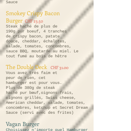
Sauce
Smokey Crispy Bacon
Burger
CHF 23.50
Steak haché de plus de
190g pur boeuf, 4 tranches
de crispy bacon, patate
douce, cheddar, échalotes,
salade, tomates, concombres,
sauce BBQ, moutarde au miel. Le
tout fumé au bois de hêtre
The Double Deck
CHF 31.00
Vous avez très faim et
peur de rien, cet
hamburger est pour vous.
Plus de 380g de steak
haché pur bœuf,oignons frais,
oignons grillés, Swiss cheese,
American cheddar, salade, tomates,
concombres, ketchup et Secret Dream
Sauce (servi avec des frites)
Vagan Burger
Choisissez n'importe quel Hamburger