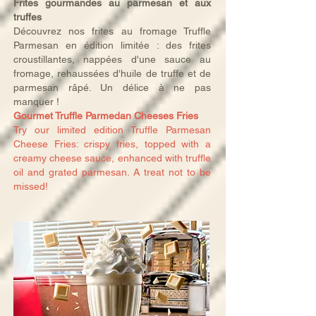
Frites gourmandes au parmesan et aux
truffes
Découvrez nos frites au fromage Truffle
Parmesan en édition limitée : des frites
croustillantes, nappées d'une sauce au
fromage, rehaussées d'huile de truffe et de
parmesan râpé. Un délice à ne pas
manquer !
Gourmet Truffle Parmedan Cheeses Fries
Try our limited edition Truffle Parmesan
Cheese Fries: crispy fries, topped with a
creamy cheese sauce, enhanced with truffle
oil and grated parmesan. A treat not to be
missed!