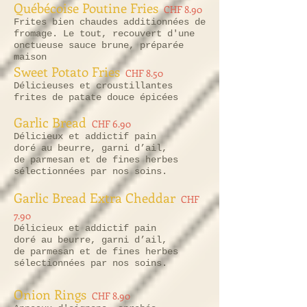
Québécoise Poutine Fries
CHF 8.90
Frites bien chaudes additionnées de
fromage. Le tout, recouvert d'une
onctueuse sauce brune, préparée
maison
Sweet Potato Fries
CHF 8.50
Délicieuses et croustillantes
frites de patate douce épicées
Garlic Bread
CHF 6.90
Délicieux et addictif pain
doré au beurre, garni d’ail,
de parmesan et de fines herbes
sélectionnées par nos soins.
Garlic Bread Extra Cheddar
CHF
7.90
Délicieux et addictif pain
doré au beurre, garni d’ail,
de parmesan et de fines herbes
sélectionnées par nos soins.
Onion Rings
CHF 8.90