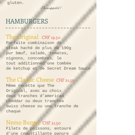
gluten.
Bon appétit !
HAMBURGERS
The Original
CHF 19.50
Parfaite combinaison de
steak haché de plus de 190g
pur bœuf, salade, tomates,
oignons, concombres, le
tout additionnéd’une tombée
de ketchup et de Secret Dream Sauce
The Classic Cheese
CHF 21.50
Même recette que The
Original, avec au choix
deux tranches d’american
cheddar ou deux tranches
swiss cheese ou une tranche de
chaque
Nemo Burger
CHF 21.50
Filets de poissons, entouré
d’une croustillante panure