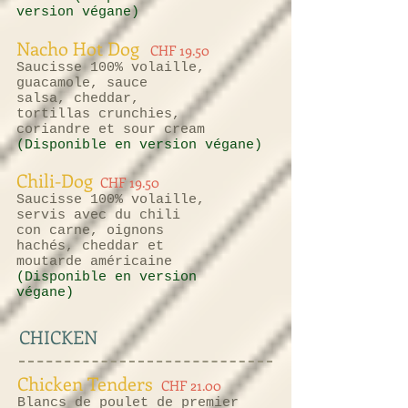
version végane)
Nacho Hot Dog
CHF 19.50
Saucisse 100% volaille,
guacamole, sauce
salsa, cheddar,
tortillas crunchies,
coriandre et sour cream
(Disponible
en version végane)
Chili-Dog
CHF 19.50
Saucisse 100% volaille,
servis avec du chili
con carne, oignons
hachés, cheddar et
moutarde américaine
(Disponible en
version
végane)
CHICKEN
Chicken Tenders
CHF 21.00
Blancs de poulet de premier