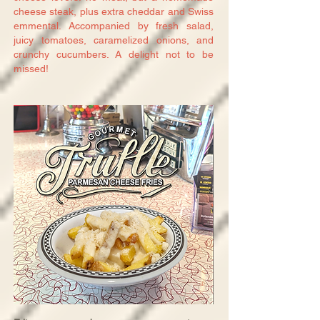
cheese steak, plus extra cheddar and Swiss
emmental. Accompanied by fresh salad,
juicy tomatoes, caramelized onions, and
crunchy cucumbers. A delight not to be
missed!