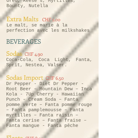
Oreo, Reese’s, Myrtilles,
Bounty, Nutella
Extra Malts
CHF 1.00
Le malt, se marie à la
perfection avec les milkshakes
BEVERAGES
Sodas
CHF 4.90
Coca-Cola, Coca Light, Fanta,
Sprit, Nestea, Valser.
Sodas Import
CHF 6.50
Dr Pepper - Diet Dr Pepper -
Root Beer – Mountain Dew – Inca
Kola - 7Up Cherry - Hawaiian
Punch - Cream Soda – Fanta
pomme verte – Fanta pomme rouge
– Fanta pamplemousse – Fanta
myrtilles – Fanta raisin –
Fanta cerise – Fanta fraise –
Fanta mangue - Fanta pêche
Floats