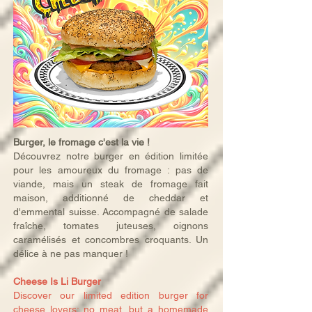
Burger, le fromage c'est la vie !
Découvrez notre burger en édition limitée
pour les amoureux du fromage : pas de
viande, mais un steak de fromage fait
maison, additionné de cheddar et
d'emmental suisse. Accompagné de salade
fraîche, tomates juteuses, oignons
caramélisés et concombres croquants. Un
délice à ne pas manquer !
Cheese Is Li Burger
Discover our limited edition burger for
cheese lovers: no meat, but a homemade