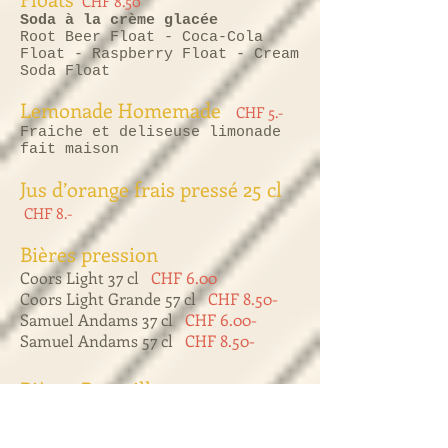
CHF 8.50
Soda à la crème glacée
Root Beer Float - Coca-Cola
Float - Raspberry Float - Cream
Soda Float
Lemonade Homemade
CHF 5.-
Fraiche et deliseuse limonade
fait maison
Jus d’orange frais pressé 25 cl
CHF 8.-
Bières pression
Coors Light 37 cl
CHF 6.00
Coors Light Grande 57 cl
CHF 8.50-
Samuel Andams 37 cl
CHF 6.00-
Samuel Andams 57 cl
CHF 8.50-
Bières Bouteille
CHF 8.50
Blue Moon 33 cl- Miller Draft
33 cl - Brooklyn Lager 35.5 cl
- Brooklyn India Pale 35.5 cl -