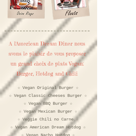
​A l'American Dream Diner nous
avons le plaisir de vous proposer
un grand choix de plats Vegan:
Burger, Hotdog and Chili
​☆ Vegan Original Burger ☆
☆ Vegan Classic Cheeses Burger ☆
☆ Vegan BBQ Burger ☆
☆ Vegan Mexican Burger ☆
☆ Veggie Chili no Carne ☆
☆ Vegan American Dream Hotdog ☆
☆ Vegan Nacho Hotdog ☆