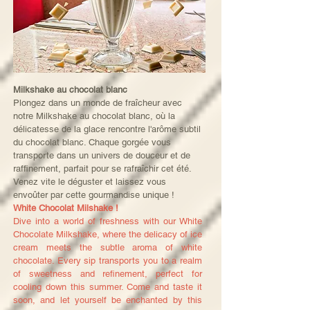
Milkshake au chocolat blanc
Plongez dans un monde de fraîcheur avec
notre Milkshake au chocolat blanc, où la
délicatesse de la glace rencontre l'arôme subtil
du chocolat blanc. Chaque gorgée vous
transporte dans un univers de douceur et de
raffinement, parfait pour se rafraîchir cet été.
Venez vite le déguster et laissez vous
envoûter par cette gourmandise unique !
White Chocolat Milshake !
Dive into a world of freshness with our White
Chocolate Milkshake, where the delicacy of ice
cream meets the subtle aroma of white
chocolate. Every sip transports you to a realm
of sweetness and refinement, perfect for
cooling down this summer. Come and taste it
soon, and let yourself be enchanted by this