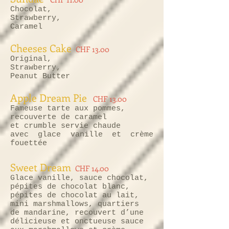
Chocolat,
Strawberry,
Caramel
Cheeses Cake
CHF 13.00
Original,
Strawberry,
Peanut Butter
Apple Dream Pie
CHF 13.00
Fameuse tarte aux pommes,
recouverte de caramel
et crumble servie chaude
avec glace vanille et crème
fouettée
Sweet Dream
CHF 14.00
Glace vanille, sauce chocolat,
pépites de chocolat blanc,
pépites de chocolat au lait,
mini marshmallows, quartiers
de mandarine, recouvert d’une
délicieuse et onctueuse sauce