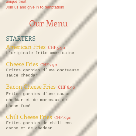
unique treat!
Join us and give in to temptation!
Our Menu
STARTERS
American Fries
CHF 5.90
L’originale frite américaine
Cheese Fries
CHF 7.90
Frites garnies d’une onctueuse
sauce Cheddar
Bacon Cheese Fries
CHF 8.90
Frites garnies d’une sauce
cheddar et de morceaux de
bacon fumé
Chili Cheese Fries
CHF 8.90
Frites garnies de chili con
carne et de cheddar