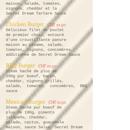
maison, salade, tomates,
oignons, cheddar et la
Secret Dream Tartare Sauce
Chicken Burger
CHF 22.50
Délicieux filet de poulet
de premier choix, entouré
d’une croustillante panure
maison au sésame, salade,
tomates, oignons, concombres,
additionné de Secret Dream Sauce
BBQ Burger
CHF 22.50
Steak haché de plus de
190g pur boeuf, bacon,
cheddar, oignons grillés,
salade, tomates, concombres, BBQ
sauce
Mexican Burger
CHF 21.50
Steak haché pur boeuf de
plus de 190g, piments
jalapeño, cheddar,
salade, cactus, guacamole
maison, sauce Salsa, Secret Dream