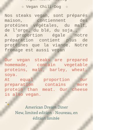
☆ Vegan Chili-Dog ☆
Nos steaks vegan, sont préparés
maison, contiennent des
protéines végétales, du malt,
de l'orge, du blé, du soja..
A proportion égale notre
préparation contient plus de
protéines que la viande. Notre
fromage est aussi vegan
Our vegan steaks are prepared
homemade, contain vegetable
proteins, malt, barley, wheat,
soya.
At equal proportion our
preparation contains more
protein than meat. Our cheese
is also vegan.
American Dream Diner
New, limited edition - Nouveau, en
édition limitée