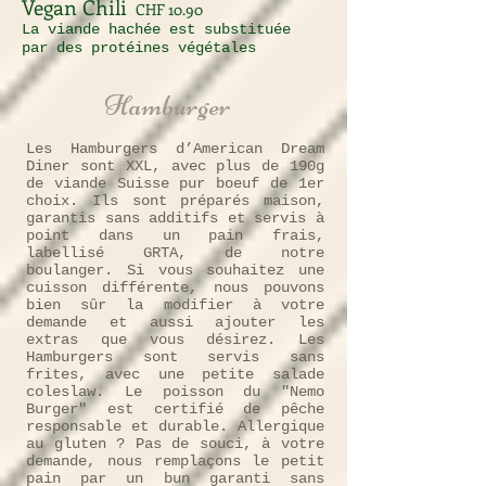
Vegan Chili
CHF 10.90
La viande hachée est
substituée
par des
protéines végétales
Hamburger
Les Hamburgers d’American Dream
Diner sont XXL, avec plus de 190g
de viande Suisse pur boeuf de 1er
choix. Ils sont préparés maison,
garantis sans additifs et servis à
point dans un pain frais,
labellisé GRTA, de notre
boulanger. Si vous souhaitez une
cuisson différente, nous pouvons
bien sûr la modifier à votre
demande et aussi ajouter les
extras que vous désirez. Les
Hamburgers sont servis sans
frites, avec une petite salade
coleslaw. Le poisson du "Nemo
Burger" est certifié de pêche
responsable et durable. Allergique
au gluten ? Pas de souci, à votre
demande, nous remplaçons le petit
pain par un bun garanti sans