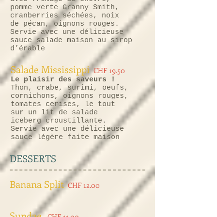
pomme verte Granny Smith,
cranberries séchées, noix
de pécan, oignons rouges.
Servie avec une délicieuse
sauce salade maison au sirop
d’érable
Salade Mississippi
CHF 19.50
Le plaisir des saveurs !
Thon, crabe, surimi, oeufs,
cornichons, oignons rouges,
tomates cerises, le tout
sur un lit de salade
iceberg croustillante.
Servie avec une délicieuse
sauce légère faite maison
DESSERTS
Banana Split
CHF 12.00
Sundae
CHF 11.00