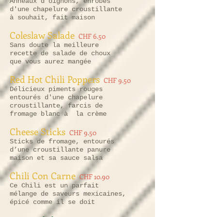
Anneaux d'oignons, enrobés
d'une chapelure croustillante
à souhait, fait maison
Coleslaw Salade
CHF 6.50
Sans doute la meilleure
recette de salade de choux
que vous aurez mangée
Red Hot Chili Poppers
CHF 9.50
Délicieux piments rouges
entourés d'une chapelure
croustillante, farcis de
fromage blanc à la crème
Cheese Sticks
CHF 9.50
Sticks de fromage, entourés
d’une croustillante panure
maison et sa sauce salsa
Chili Con Carne
CHF 10.90
Ce Chili est un parfait
mélange de saveurs mexicaines,
épicé comme il se doit