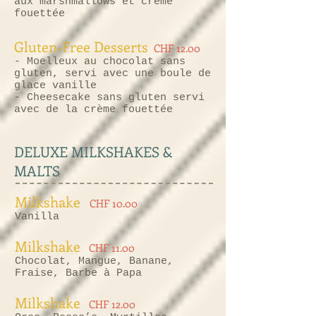
aux marshmallows et crème
fouettée
Gluten-Free Desserts
CHF 12.00
- Moelleux au chocolat sans
gluten, servi avec une boule de
glace vanille
- Cheesecake sans gluten servi
avec de la crème fouettée
DELUXE MILKSHAKES &
MALTS
Milkshake
CHF 10.00
Vanilla
Milkshake
CHF 11.00
Chocolat, Mangue, Banane,
Fraise, Barbe à Papa
Milkshake
CHF 12.00