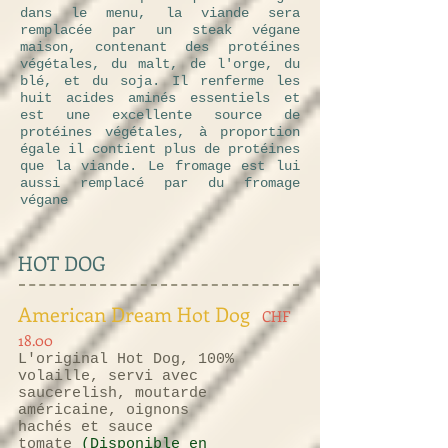
dans le menu, la viande sera
remplacée par un steak végane
maison, contenant des protéines
végétales, du malt, de l'orge, du
blé, et du soja. Il renferme les
huit acides aminés essentiels et
est une excellente source de
protéines végétales, à proportion
égale il contient plus de protéines
que la viande. Le fromage est lui
aussi remplacé par du fromage
végane
HOT DOG
American Dream Hot Dog
CHF
18.00
L'original Hot Dog, 100%
volaille, servi avec
saucerelish, moutarde
américaine, oignons
hachés et sauce
tomate
(Disponible en